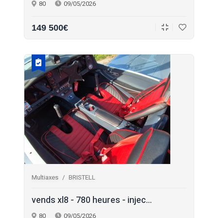
80
09/05/2026
149 500€
Multiaxes
BRISTELL
vends xl8 - 780 heures - injec
...
80
09/05/2026