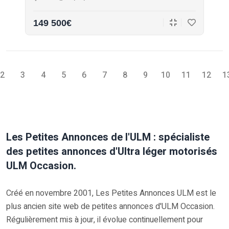
149 500€
2
3
4
5
6
7
8
9
10
11
12
1
Les Petites Annonces de l'ULM : spécialiste
des petites annonces d'Ultra léger motorisés
ULM Occasion.
Créé en novembre 2001, Les Petites Annonces ULM est le
plus ancien site web de petites annonces d'ULM Occasion.
Régulièrement mis à jour, il évolue continuellement pour