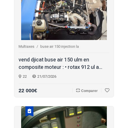
Multiaxes
buse air 150 injection la
vend djicat buse air 150 ulm en
composite moteur : • rotax 912 ul a...
22
21/07/2026
22 000€
Comparer