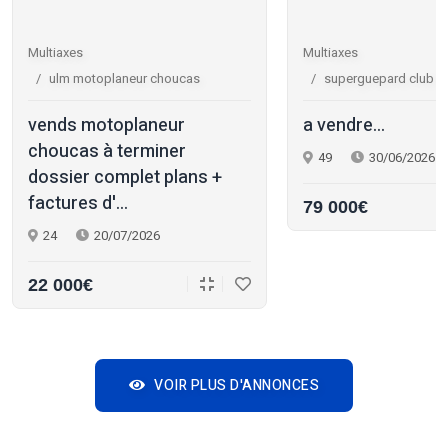
Multiaxes
Multiaxes
ulm motoplaneur choucas
superguepard club r
vends motoplaneur
a vendre...
choucas à terminer
49
30/06/2026
dossier complet plans +
factures d'...
79 000€
24
20/07/2026
22 000€
VOIR PLUS D'ANNONCES