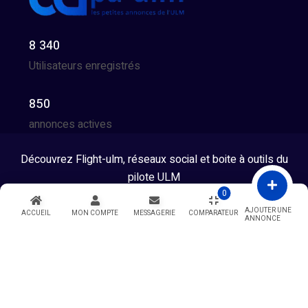
8 340
Utilisateurs enregistrés
850
annonces actives
Découvrez Flight-ulm, réseaux social et boite à outils du
pilote ULM
0
Tous droits réservés © 2026 - Developpé par GG Team
AJOUTER UNE
ACCUEIL
MON COMPTE
MESSAGERIE
COMPARATEUR
ANNONCE
Warning
: Undefined variable $showModal in
/htdocs/index.php