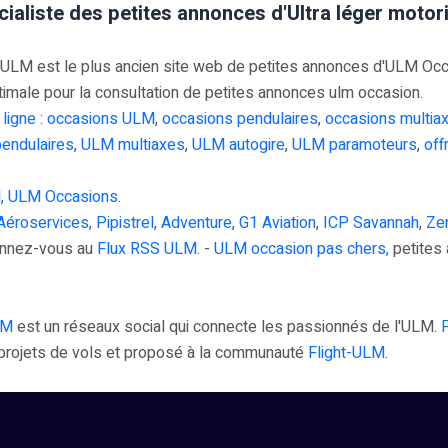
cialiste des petites annonces d'Ultra léger moto
M est le plus ancien site web de petites annonces d'ULM Occasi
timale pour la consultation de petites annonces ulm occasion.
 ligne
:
occasions ULM
,
occasions pendulaires
,
occasions multia
endulaires
,
ULM multiaxes
,
ULM autogire
,
ULM paramoteurs
,
off
, ULM Occasions.
Aéroservices
,
Pipistrel
,
Adventure
,
G1 Aviation
,
ICP Savannah
,
Zen
onnez-vous au
Flux RSS ULM
. -
ULM occasion pas chers,
petites 
LM
est un réseaux social qui connecte les passionnés de l'ULM.
s projets de vols et proposé à la communauté
Flight-ULM
.