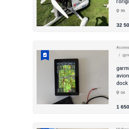
l’orig
99
32 5
Access
gps
garmi
avion
dock 
04
1 65