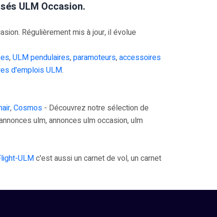
risés ULM Occasion.
on. Régulièrement mis à jour, il évolue
xes
,
ULM pendulaires
,
paramoteurs
,
accessoires
res d'emplois ULM
.
air
,
Cosmos
- Découvrez notre sélection de
annonces ulm, annonces ulm occasion, ulm
Flight-ULM
c'est aussi un carnet de vol, un carnet