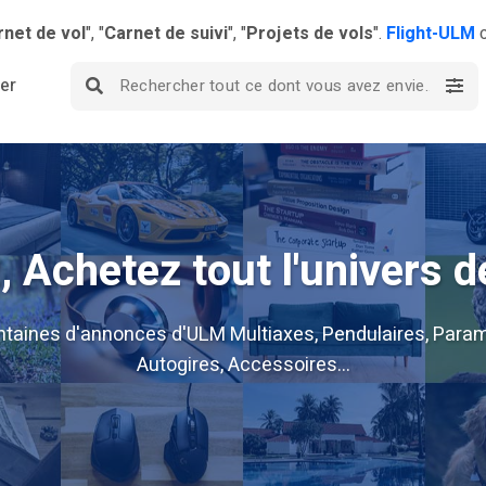
rnet de vol
", "
Carnet de suivi
", "
Projets de vols
".
Flight-ULM
c
ier
 Achetez tout l'univers d
ntaines d'annonces d'ULM Multiaxes, Pendulaires, Param
Autogires, Accessoires...