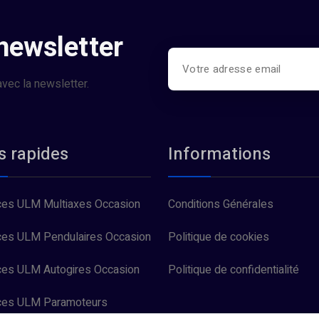
 newsletter
vec la newsletter.
s rapides
Informations
es ULM Multiaxes Occasion
Conditions Générales
es ULM Pendulaires Occasion
Politique de cookies
es ULM Autogires Occasion
Politique de confidentialité
ces ULM Paramoteurs