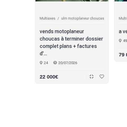
0 injection la
Multiaxes
ulm motoplaneur choucas
Mult
air 150 ulm
vends motoplaneur
a v
eur : •
choucas à terminer dossier
49
nje...
complet plans + factures
d'...
79 
24
20/07/2026
22 000€