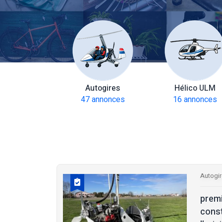
amoteurs
Autogires
Hélico ULM
 annonces
47 annonces
16 annonces
Autogi
prem
const