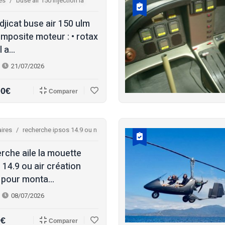
es
buse air 150 injection la
djicat buse air 150 ulm
mposite moteur : • rotax
 a...
21/07/2026
00€
Comparer
ires
recherche ipsos 14.9 ou n
rche aile la mouette
 14.9 ou air création
 pour monta...
08/07/2026
0€
Comparer