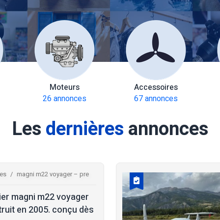
Moteurs
Accessoires
26 annonces
67 annonces
Les
dernières
annonces
res
magni m22 voyager – pre
ier magni m22 voyager
ruit en 2005. conçu dès