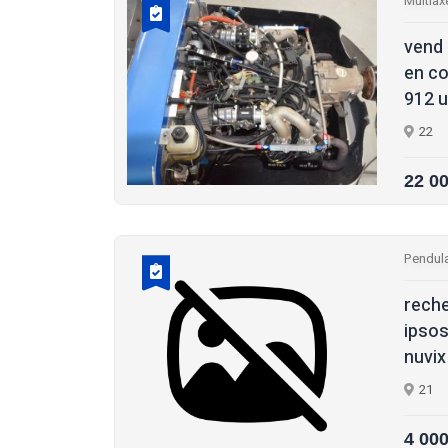
Multiax
vend 
en co
912 ul
22
22 0
Pendula
reche
ipsos
nuvix
21
4 00