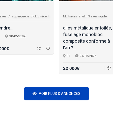
iaxes
superguepard club récent
Multiaxes
ulm 3 axes rigide
endre...
ailes métalique entoilée,
fuselage monobloc
30/06/2026
composite conforme à
l'arr?...
000€
31
24/06/2026
22 000€
VOIR PLUS D'ANNONCES