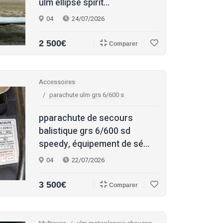
ulm ellipse spirit...
04
24/07/2026
2 500€
Comparer
Accessoires
parachute ulm grs 6/600 s
pparachute de secours
balistique grs 6/600 sd
speedy, équipement de sé...
04
22/07/2026
3 500€
Comparer