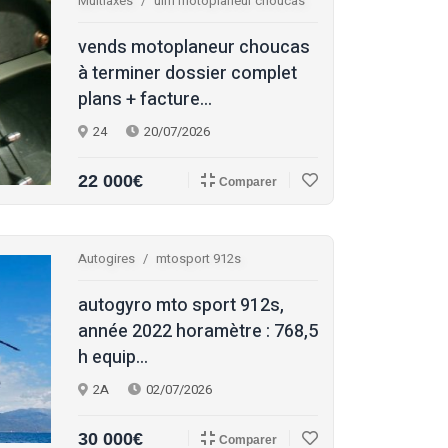
Multiaxes
ulm motoplaneur choucas
vends motoplaneur choucas
à terminer dossier complet
plans + facture...
24
20/07/2026
22 000€
Comparer
Autogires
mtosport 912s
autogyro mto sport 912s,
année 2022 horamètre : 768,5
h equip...
2A
02/07/2026
30 000€
Comparer