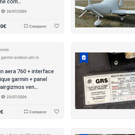
ine com...
26/07/2026
00€
Comparer
oires
 garmin aviation ulm m
n aera 760 + interface
ique garmin + panel
airgizmos ven...
23/07/2026
0€
Comparer