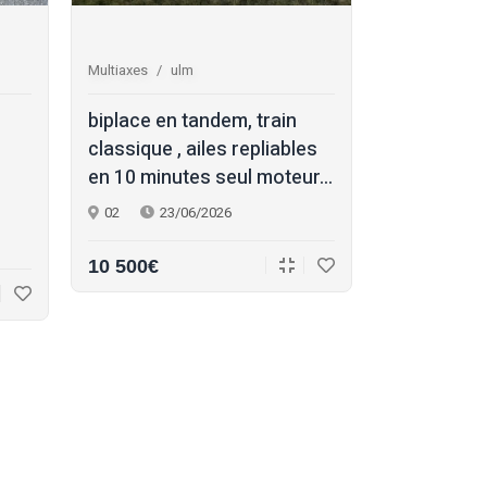
Multiaxes
ulm
Multiaxes
s
biplace en tandem, train
skyleader 
classique , ailes repliables
propriétair
en 10 minutes seul moteur...
formation 
han...
02
23/06/2026
17
22/
10 500€
145 000€