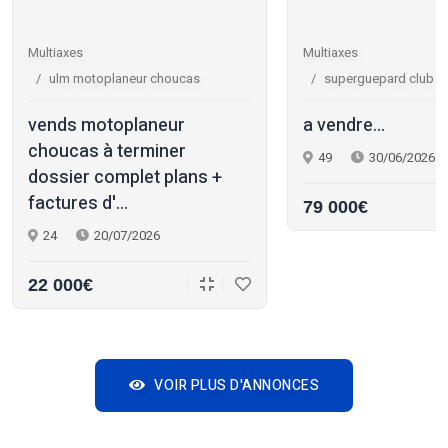
Multiaxes
Multiaxes
ulm motoplaneur choucas
superguepard club r
vends motoplaneur
a vendre...
choucas à terminer
49
30/06/2026
dossier complet plans +
factures d'...
79 000€
24
20/07/2026
22 000€
VOIR PLUS D'ANNONCES