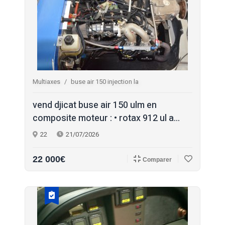
Multiaxes
buse air 150 injection la
vend djicat buse air 150 ulm en
composite moteur : • rotax 912 ul a...
22
21/07/2026
22 000€
Comparer