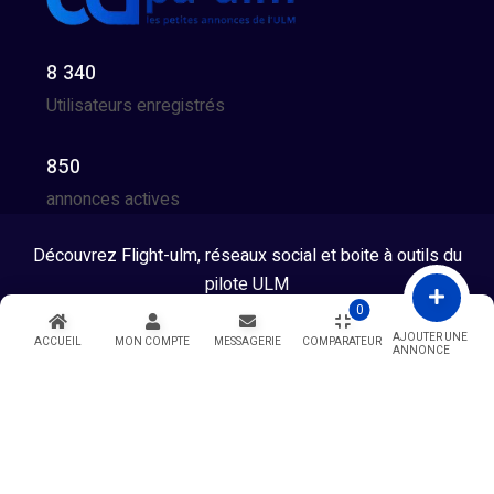
8 340
Utilisateurs enregistrés
850
annonces actives
Découvrez Flight-ulm, réseaux social et boite à outils du
pilote ULM
0
Tous droits réservés © 2026 - Developpé par GG Team
AJOUTER UNE
ACCUEIL
MON COMPTE
MESSAGERIE
COMPARATEUR
ANNONCE
Warning
: Undefined variable $showModal in
/htdocs/index.php