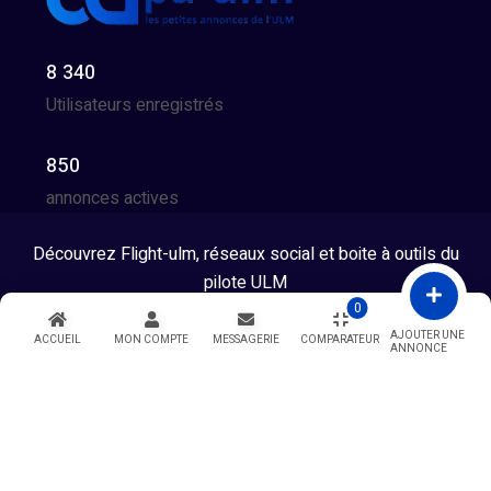
8 340
Utilisateurs enregistrés
850
annonces actives
Découvrez Flight-ulm, réseaux social et boite à outils du
pilote ULM
0
Tous droits réservés © 2026 - Developpé par GG Team
AJOUTER UNE
ACCUEIL
MON COMPTE
MESSAGERIE
COMPARATEUR
ANNONCE
Warning
: Undefined variable $showModal in
/htdocs/index.php