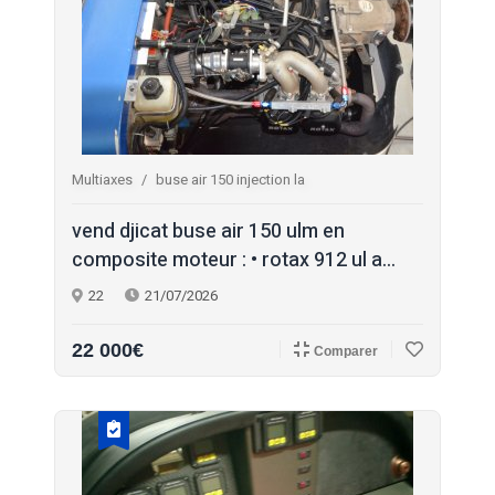
Multiaxes
buse air 150 injection la
vend djicat buse air 150 ulm en
composite moteur : • rotax 912 ul a...
22
21/07/2026
22 000€
Comparer