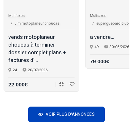
Multiaxes
Multiaxes
ulm motoplaneur choucas
superguepard club r
vends motoplaneur
a vendre...
choucas à terminer
49
30/06/2026
dossier complet plans +
factures d'...
79 000€
24
20/07/2026
22 000€
VOIR PLUS D'ANNONCES