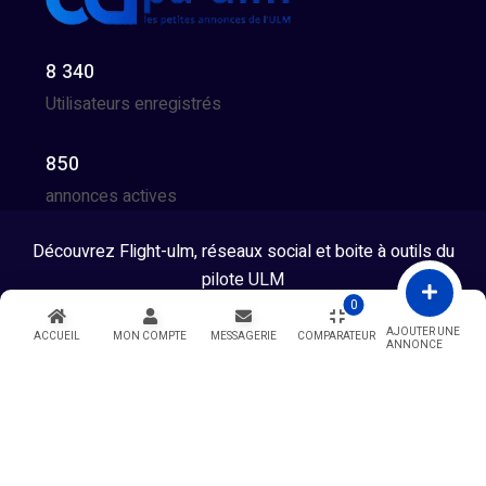
8 340
Utilisateurs enregistrés
850
annonces actives
Découvrez Flight-ulm, réseaux social et boite à outils du
pilote ULM
0
Tous droits réservés © 2026 - Developpé par GG Team
AJOUTER UNE
ACCUEIL
MON COMPTE
MESSAGERIE
COMPARATEUR
ANNONCE
Warning
: Undefined variable $showModal in
/htdocs/index.php