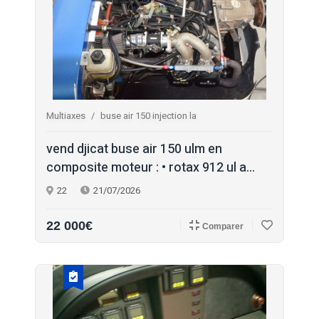
Multiaxes
buse air 150 injection la
vend djicat buse air 150 ulm en
composite moteur : • rotax 912 ul a...
22
21/07/2026
22 000€
Comparer