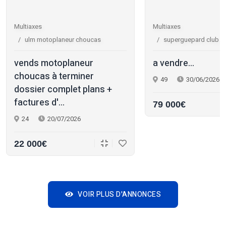
Multiaxes
Multiaxes
ulm motoplaneur choucas
superguepard club r
vends motoplaneur
a vendre...
choucas à terminer
49
30/06/2026
dossier complet plans +
factures d'...
79 000€
24
20/07/2026
22 000€
VOIR PLUS D'ANNONCES