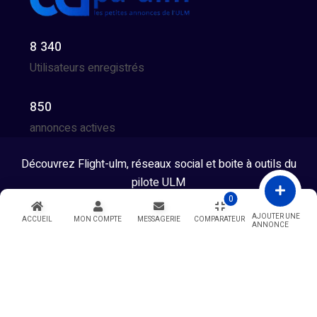
8 340
Utilisateurs enregistrés
850
annonces actives
Découvrez Flight-ulm, réseaux social et boite à outils du
pilote ULM
0
Tous droits réservés © 2026 - Developpé par GG Team
AJOUTER UNE
ACCUEIL
MON COMPTE
MESSAGERIE
COMPARATEUR
ANNONCE
Warning
: Undefined variable $showModal in
/htdocs/index.php