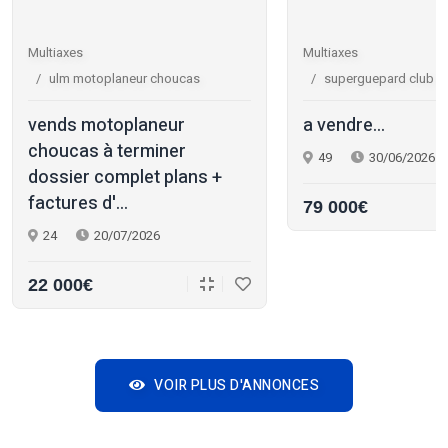
Multiaxes
Multiaxes
ulm motoplaneur choucas
superguepard club r
vends motoplaneur
a vendre...
choucas à terminer
49
30/06/2026
dossier complet plans +
factures d'...
79 000€
24
20/07/2026
22 000€
VOIR PLUS D'ANNONCES