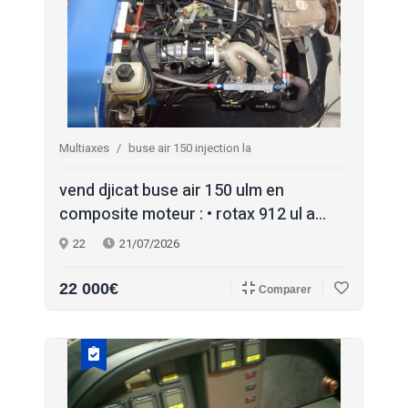
Multiaxes
buse air 150 injection la
vend djicat buse air 150 ulm en
composite moteur : • rotax 912 ul a...
22
21/07/2026
22 000€
Comparer