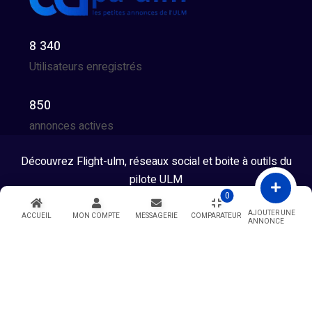
8 340
Utilisateurs enregistrés
850
annonces actives
Découvrez Flight-ulm, réseaux social et boite à outils du
pilote ULM
0
Tous droits réservés © 2026 - Developpé par GG Team
AJOUTER UNE
ACCUEIL
MON COMPTE
MESSAGERIE
COMPARATEUR
ANNONCE
Warning
: Undefined variable $showModal in
/htdocs/index.php