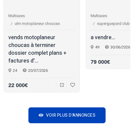
Multiaxes
Multiaxes
ulm motoplaneur choucas
superguepard club r
vends motoplaneur
a vendre...
choucas à terminer
49
30/06/2026
dossier complet plans +
factures d'...
79 000€
24
20/07/2026
22 000€
VOIR PLUS D'ANNONCES