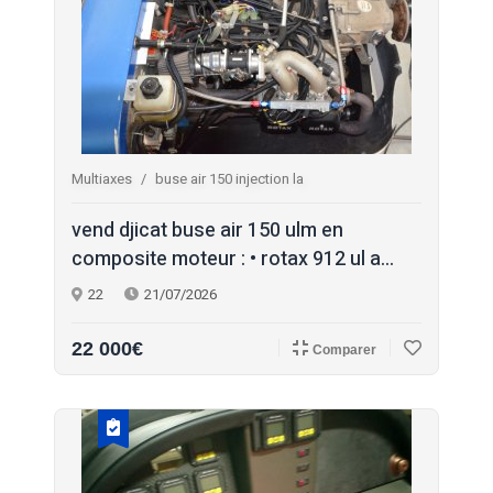
Multiaxes
buse air 150 injection la
vend djicat buse air 150 ulm en
composite moteur : • rotax 912 ul a...
22
21/07/2026
22 000€
Comparer