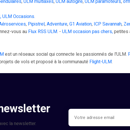
endulaires
,
ULM multiaxes
,
ULM autogire
,
ULM paramoteurs
,
off
, ULM Occasions.
Aéroservices
,
Pipistrel
,
Adventure
,
G1 Aviation
,
ICP Savannah
,
Zen
onnez-vous au
Flux RSS ULM
. -
ULM occasion pas chers,
petites 
LM
est un réseaux social qui connecte les passionnés de l'ULM.
s projets de vols et proposé à la communauté
Flight-ULM
.
 newsletter
vec la newsletter.