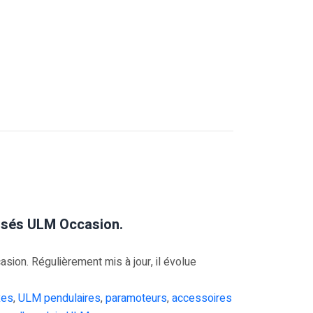
risés ULM Occasion.
on. Régulièrement mis à jour, il évolue
xes
,
ULM pendulaires
,
paramoteurs
,
accessoires