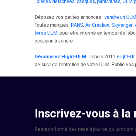
,
pièces détachèes
,
casques
,
parachutes
,
ULM p
Déposez vos petites annonces :
vendre un ULM
Toutes marques,
RANS
,
Air Création
,
Skyranger
,
livres ULM,
pour être informé en temps réel ab
occasion à vendre.
Découvrez Flight-ULM
. Depuis 2011
Flight-U
de suivi de l'entretien de votre ULM. Publié vo
Inscrivez-vous à la
Restez informé des mise à jour de pa-ulm.com a