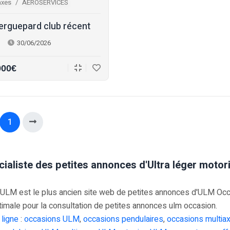
axes
AEROSERVICES
erguepard club récent
30/06/2026
000€
1
cialiste des petites annonces d'Ultra léger moto
M est le plus ancien site web de petites annonces d'ULM Occasi
timale pour la consultation de petites annonces ulm occasion.
 ligne
:
occasions ULM
,
occasions pendulaires
,
occasions multia