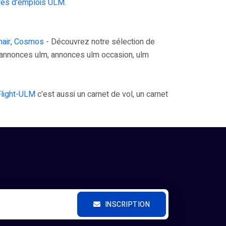
res d'emplois ULM
.
air
,
Cosmos
- Découvrez notre sélection de
annonces ulm, annonces ulm occasion, ulm
Flight-ULM
c'est aussi un carnet de vol, un carnet
INSCRIPTION