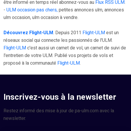
être informé en temps réel abonnez-vous au
Flux RSS ULM
.
-
ULM occasion pas chers,
petites annonces ulm, annonces
ulm occasion, ulm occasion à vendre.
Découvrez Flight-ULM
. Depuis 2011
Flight-ULM
est un
réseaux social qui connecte les passionnés de l'ULM.
Flight-ULM
c'est aussi un carnet de vol, un carnet de suivi de
l'entretien de votre ULM. Publié vos projets de vols et
proposé à la communauté
Flight-ULM
.
Inscrivez-vous à la newsletter
Restez informé des mise à jour de pa-ulm.com avec la
newsletter.