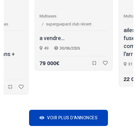
Multiaxes
Multiaxes
ulm 3 axes r
superguepard club récent
ailes métalique en
a vendre...
fuselage monobl
composite confo
49
30/06/2026
l'arr?...
79 000€
31
24/06/2026
22 000€
VOIR PLUS D'ANNONCES