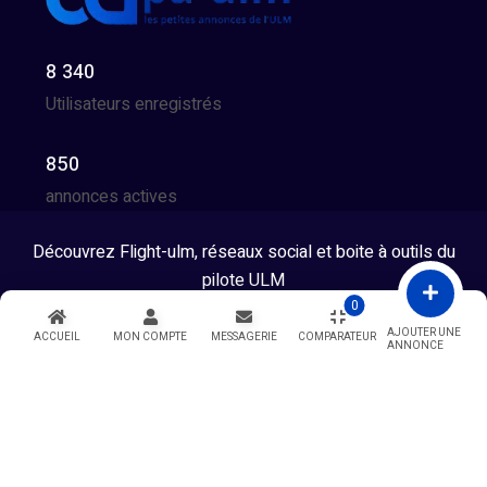
8 340
Utilisateurs enregistrés
850
annonces actives
Découvrez Flight-ulm, réseaux social et boite à outils du
pilote ULM
0
Tous droits réservés © 2026 - Developpé par GG Team
AJOUTER UNE
ACCUEIL
MON COMPTE
MESSAGERIE
COMPARATEUR
ANNONCE
Warning
: Undefined variable $showModal in
/htdocs/index.php