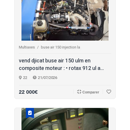
Multiaxes
buse air 150 injection la
vend djicat buse air 150 ulm en
composite moteur : • rotax 912 ul a...
22
21/07/2026
22 000€
Comparer