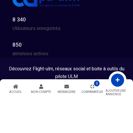
8 340
Utilisateurs enregistrés
850
annonces actives
Découvrez Flight-ulm, réseaux social et boite à outils du
pilote ULM
0
Tous droits réservés © 2026 - Developpé par GG Team
AJOUTER UNE
ACCUEIL
MON COMPTE
MESSAGERIE
COMPARATEUR
ANNONCE
Warning
: Undefined variable $showModal in
/htdocs/index.php