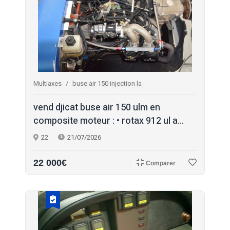
Multiaxes
buse air 150 injection la
vend djicat buse air 150 ulm en
composite moteur : • rotax 912 ul a...
22
21/07/2026
22 000€
Comparer