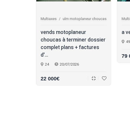
0 injection la
Multiaxes
ulm motoplaneur choucas
Mult
air 150 ulm
vends motoplaneur
a v
eur : •
choucas à terminer dossier
49
nje...
complet plans + factures
d'...
79 
24
20/07/2026
22 000€