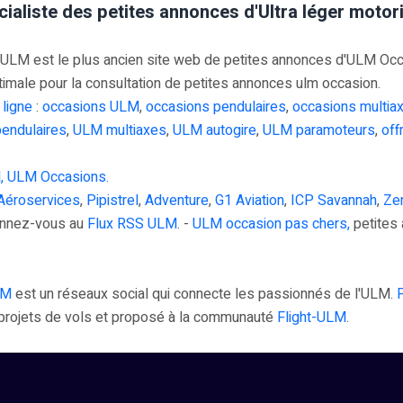
cialiste des petites annonces d'Ultra léger moto
M est le plus ancien site web de petites annonces d'ULM Occasi
timale pour la consultation de petites annonces ulm occasion.
 ligne
:
occasions ULM
,
occasions pendulaires
,
occasions multia
endulaires
,
ULM multiaxes
,
ULM autogire
,
ULM paramoteurs
,
off
, ULM Occasions.
Aéroservices
,
Pipistrel
,
Adventure
,
G1 Aviation
,
ICP Savannah
,
Zen
onnez-vous au
Flux RSS ULM
. -
ULM occasion pas chers,
petites 
LM
est un réseaux social qui connecte les passionnés de l'ULM.
s projets de vols et proposé à la communauté
Flight-ULM
.