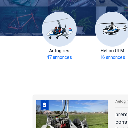
amoteurs
Autogires
Hélico ULM
 annonces
47 annonces
16 annonces
Autogi
prem
const