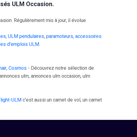
risés ULM Occasion.
on. Régulièrement mis à jour, il évolue
xes
,
ULM pendulaires
,
paramoteurs
,
accessoires
res d'emplois ULM
.
air
,
Cosmos
- Découvrez notre sélection de
annonces ulm, annonces ulm occasion, ulm
Flight-ULM
c'est aussi un carnet de vol, un carnet