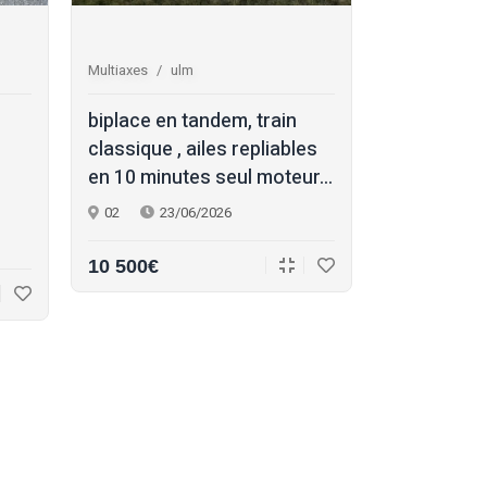
Multiaxes
ulm
Multiaxes
s
biplace en tandem, train
skyleader 
classique , ailes repliables
propriétair
en 10 minutes seul moteur...
formation 
han...
02
23/06/2026
17
22/
10 500€
145 000€