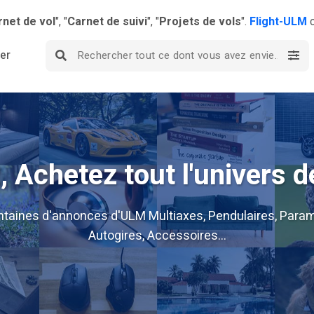
rnet de vol
", "
Carnet de suivi
", "
Projets de vols
".
Flight-ULM
c
ier
 Achetez tout l'univers d
ntaines d'annonces d'ULM Multiaxes, Pendulaires, Param
Autogires, Accessoires...