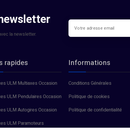
 newsletter
vec la newsletter.
s rapides
Informations
es ULM Multiaxes Occasion
Conditions Générales
es ULM Pendulaires Occasion
Politique de cookies
es ULM Autogires Occasion
Politique de confidentialité
ces ULM Paramoteurs