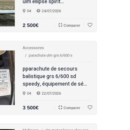
ulm ellipse spirit...
04
24/07/2026
2 500€
Comparer
Accessoires
parachute ulm grs 6/600 s
pparachute de secours
balistique grs 6/600 sd
speedy, équipement de sé...
04
22/07/2026
3 500€
Comparer