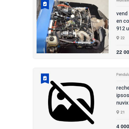
Multiax
vend 
en co
912 ul
22
22 0
Pendula
reche
ipsos
nuvix
21
4 00