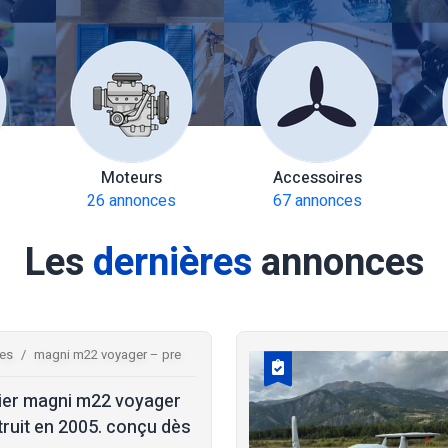
Moteurs
Accessoires
26 annonces
67 annonces
Les
dernières
annonces
res
magni m22 voyager – pre
ier magni m22 voyager
ruit en 2005. conçu dès