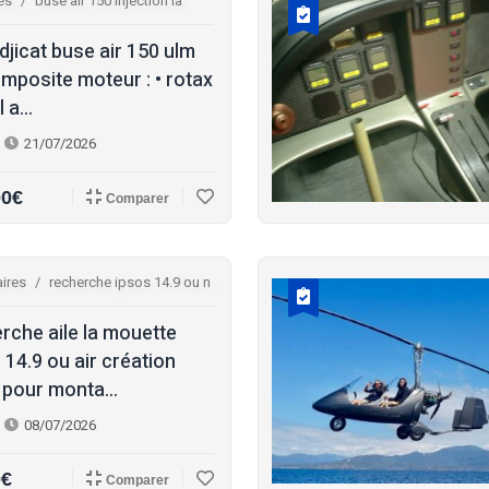
es
buse air 150 injection la
djicat buse air 150 ulm
mposite moteur : • rotax
 a...
21/07/2026
00€
Comparer
ires
recherche ipsos 14.9 ou n
rche aile la mouette
 14.9 ou air création
 pour monta...
08/07/2026
0€
Comparer