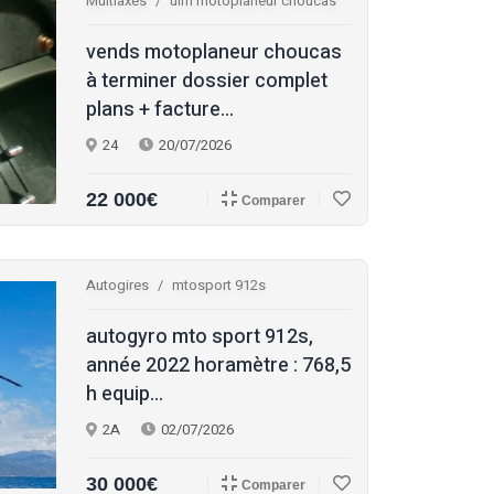
Multiaxes
ulm motoplaneur choucas
vends motoplaneur choucas
à terminer dossier complet
plans + facture...
24
20/07/2026
22 000€
Comparer
Autogires
mtosport 912s
autogyro mto sport 912s,
année 2022 horamètre : 768,5
h equip...
2A
02/07/2026
30 000€
Comparer