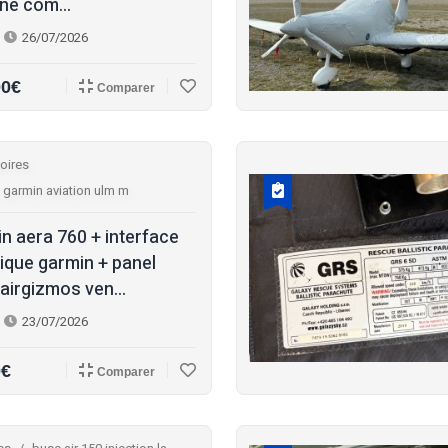
ine com...
26/07/2026
00€
Comparer
oires
 garmin aviation ulm m
n aera 760 + interface
ique garmin + panel
airgizmos ven...
23/07/2026
0€
Comparer