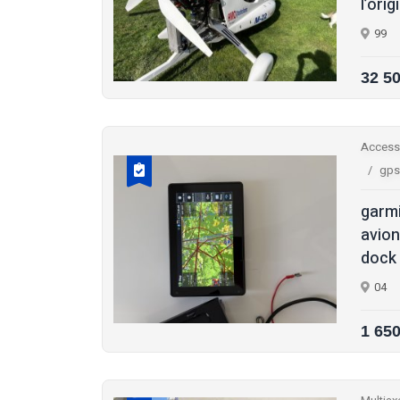
l’orig
99
32 5
Access
gps
garmi
avion
dock 
04
1 65