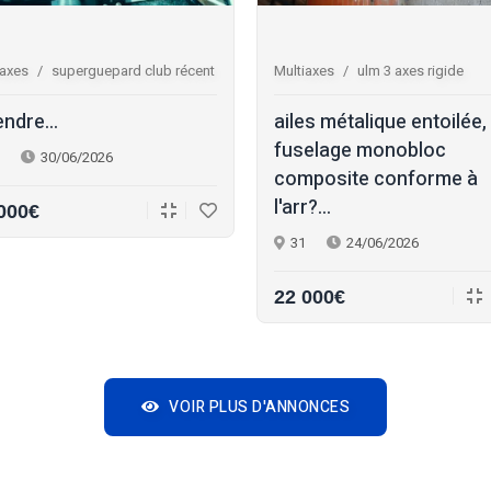
iaxes
superguepard club récent
Multiaxes
ulm 3 axes rigide
endre...
ailes métalique entoilée,
fuselage monobloc
30/06/2026
composite conforme à
l'arr?...
000€
31
24/06/2026
22 000€
VOIR PLUS D'ANNONCES