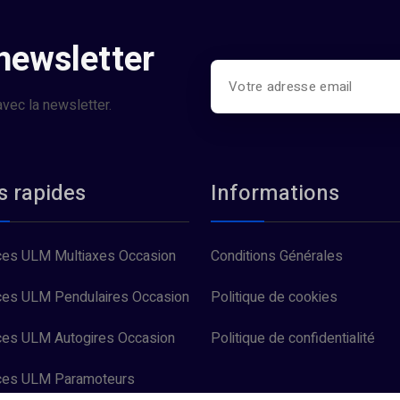
 newsletter
vec la newsletter.
s rapides
Informations
es ULM Multiaxes Occasion
Conditions Générales
es ULM Pendulaires Occasion
Politique de cookies
es ULM Autogires Occasion
Politique de confidentialité
ces ULM Paramoteurs