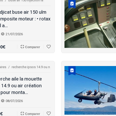
es
buse air 150 injection la
djicat buse air 150 ulm
mposite moteur : • rotax
 a...
21/07/2026
00€
Comparer
ires
recherche ipsos 14.9 ou n
rche aile la mouette
 14.9 ou air création
 pour monta...
08/07/2026
0€
Comparer