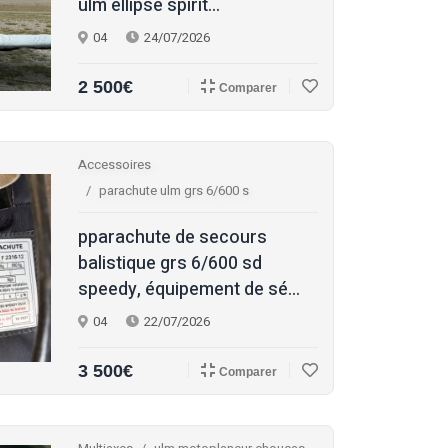
ulm ellipse spirit...
04
24/07/2026
2 500€
Comparer
Accessoires
parachute ulm grs 6/600 s
pparachute de secours
balistique grs 6/600 sd
speedy, équipement de sé...
04
22/07/2026
3 500€
Comparer