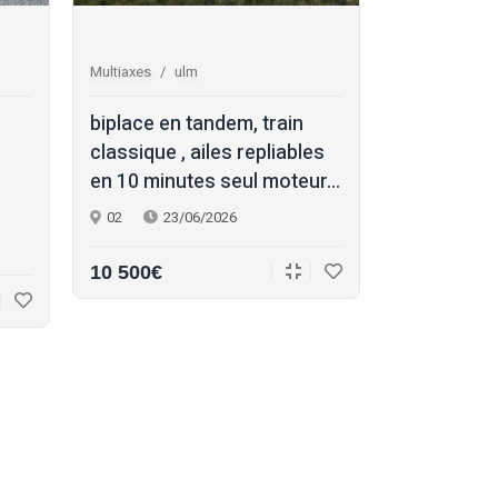
Multiaxes
ulm
Multiaxes
s
biplace en tandem, train
skyleader 
classique , ailes repliables
propriétair
en 10 minutes seul moteur...
formation 
han...
02
23/06/2026
17
22/
10 500€
145 000€