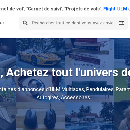
rnet de vol
", "
Carnet de suivi
", "
Projets de vols
".
Flight-ULM
c
ier
 Achetez tout l'univers d
ntaines d'annonces d'ULM Multiaxes, Pendulaires, Param
Autogires, Accessoires...