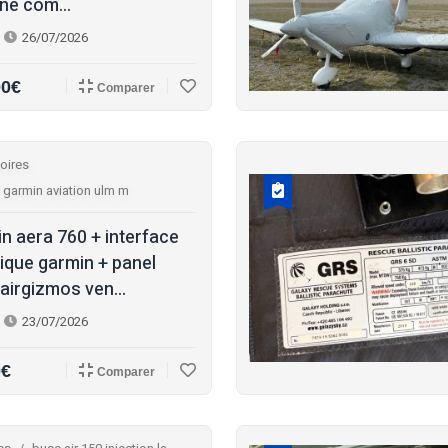
ine com...
26/07/2026
00€
Comparer
oires
 garmin aviation ulm m
n aera 760 + interface
ique garmin + panel
airgizmos ven...
23/07/2026
0€
Comparer