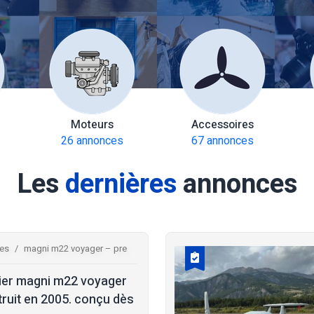
Moteurs
Accessoires
26 annonces
67 annonces
Les
dernières
annonces
res
magni m22 voyager – pre
ier magni m22 voyager
ruit en 2005. conçu dès