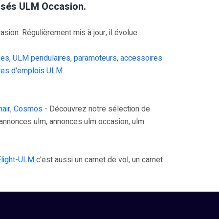
risés ULM Occasion.
on. Régulièrement mis à jour, il évolue
xes
,
ULM pendulaires
,
paramoteurs
,
accessoires
res d'emplois ULM
.
air
,
Cosmos
- Découvrez notre sélection de
annonces ulm, annonces ulm occasion, ulm
Flight-ULM
c'est aussi un carnet de vol, un carnet