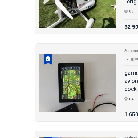
l’orig
99
32 5
Access
gps
garmi
avion
dock 
04
1 65