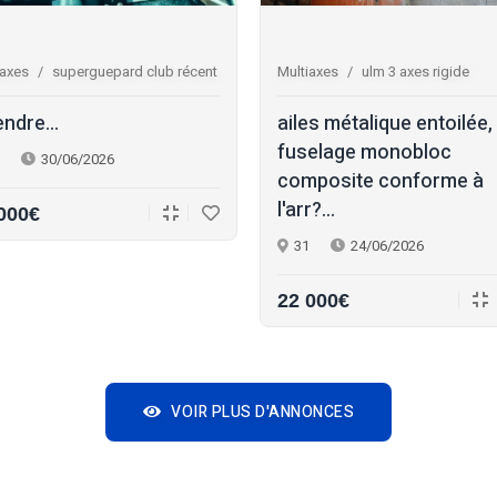
iaxes
superguepard club récent
Multiaxes
ulm 3 axes rigide
endre...
ailes métalique entoilée,
fuselage monobloc
30/06/2026
composite conforme à
l'arr?...
000€
31
24/06/2026
22 000€
VOIR PLUS D'ANNONCES