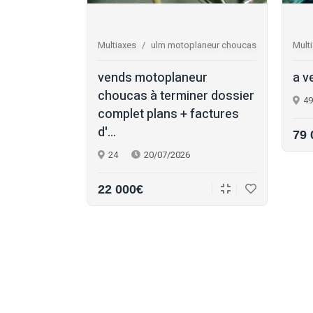
0 injection la
Multiaxes
ulm motoplaneur choucas
Mult
air 150 ulm
vends motoplaneur
a v
eur : •
choucas à terminer dossier
49
nje...
complet plans + factures
d'...
79 
24
20/07/2026
22 000€