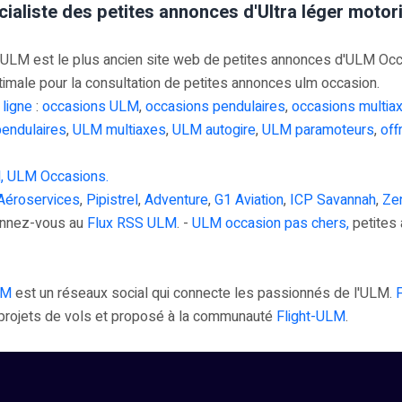
cialiste des petites annonces d'Ultra léger moto
M est le plus ancien site web de petites annonces d'ULM Occasi
timale pour la consultation de petites annonces ulm occasion.
 ligne
:
occasions ULM
,
occasions pendulaires
,
occasions multia
endulaires
,
ULM multiaxes
,
ULM autogire
,
ULM paramoteurs
,
off
, ULM Occasions.
Aéroservices
,
Pipistrel
,
Adventure
,
G1 Aviation
,
ICP Savannah
,
Zen
onnez-vous au
Flux RSS ULM
. -
ULM occasion pas chers,
petites 
LM
est un réseaux social qui connecte les passionnés de l'ULM.
s projets de vols et proposé à la communauté
Flight-ULM
.