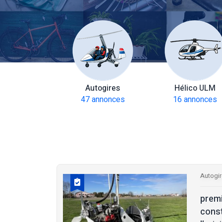
amoteurs
Autogires
Hélico ULM
 annonces
47 annonces
16 annonces
Autogi
prem
const