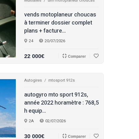
Multiaxes
ulm motoplaneur choucas
vends motoplaneur choucas
à terminer dossier complet
plans + facture...
24
20/07/2026
22 000€
Comparer
Autogires
mtosport 912s
autogyro mto sport 912s,
année 2022 horamètre : 768,5
h equip...
2A
02/07/2026
30 000€
Comparer