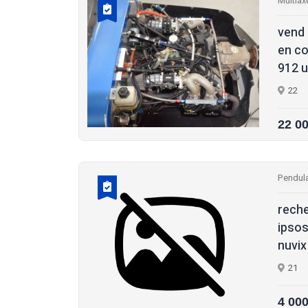
Multiax
vend 
en co
912 ul
22
22 0
Pendula
reche
ipsos
nuvix
21
4 00